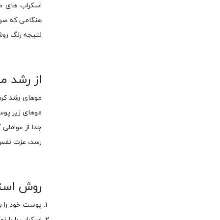
اسکراب های ص
هنگامی که صورت
نتیجه رنگ روش
از رشد م
موهای رشد کرد
موهای زیر پوس
جدا از عواملی
رسد، عزت نفس 
روش استف
پوست خود را ب
اسکراب را با ن