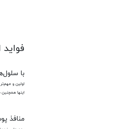
فواید 
با سلول‌
اولین و مهم‌ت
اینها همچنین م
منافذ پوس