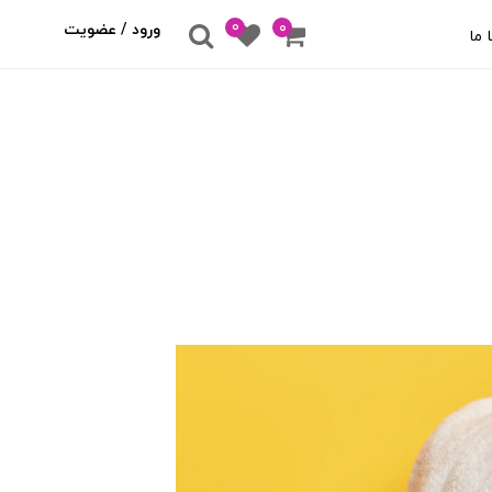
0
۰
ورود / عضویت
 ما