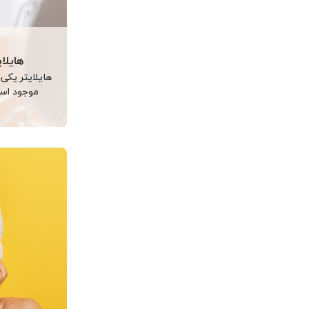
هایلا
هایلایتر یکی
موجود است