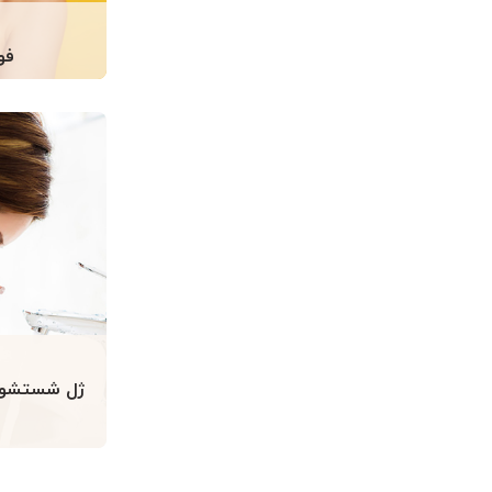
فو
ژل شستشو 