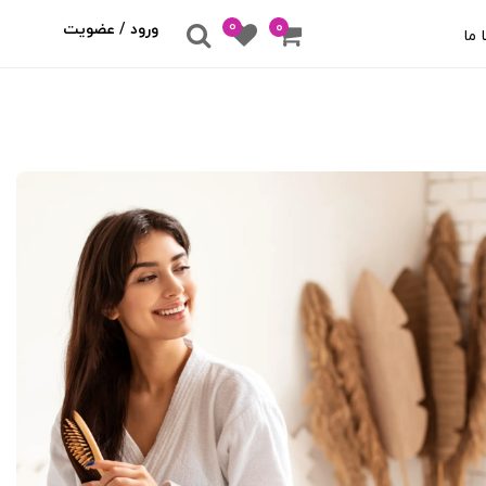
0
۰
ورود / عضویت
 ما